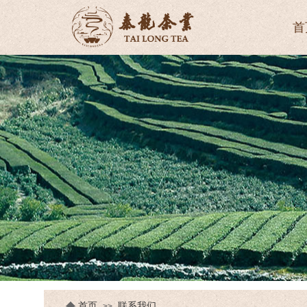
首
首页
联系我们
>>