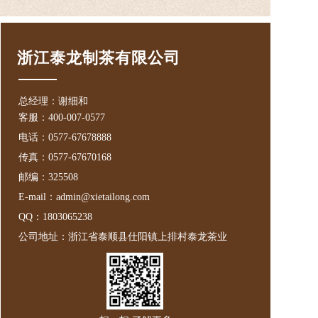
浙江泰龙制茶有限公司
总经理：谢细和
客服：400-007-0577
电话：0577-67678888
传真：0577-67670168
邮编：325508
E-mail：admin@xietailong.com
QQ：1803065238
公司地址：浙江省泰顺县仕阳镇上排村泰龙茶业