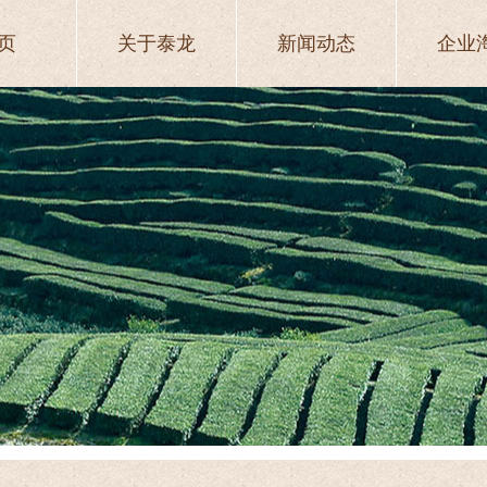
页
关于泰龙
新闻动态
企业