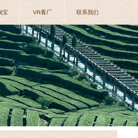
淘宝
VR看厂
联系我们